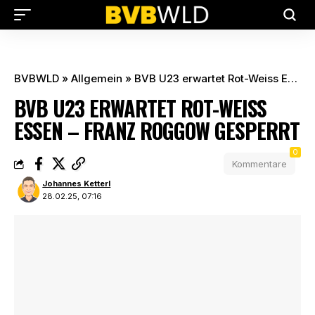
BVBWLD
»
Allgemein
»
BVB U23 erwartet Rot-Weiss Essen – Franz Roggow gesperrt
BVB U23 ERWARTET ROT-WEISS
ESSEN – FRANZ ROGGOW GESPERRT
0
Kommentare
Johannes Ketterl
28.02.25, 07:16