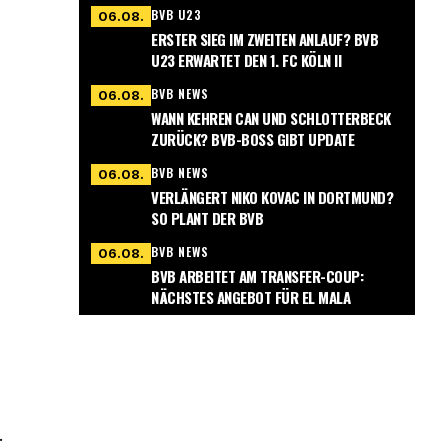
BVB U23
06.08.
ERSTER SIEG IM ZWEITEN ANLAUF? BVB
U23 ERWARTET DEN 1. FC KÖLN II
BVB NEWS
06.08.
WANN KEHREN CAN UND SCHLOTTERBECK
ZURÜCK? BVB-BOSS GIBT UPDATE
BVB NEWS
06.08.
VERLÄNGERT NIKO KOVAC IN DORTMUND?
SO PLANT DER BVB
BVB NEWS
06.08.
BVB ARBEITET AM TRANSFER-COUP:
NÄCHSTES ANGEBOT FÜR EL MALA
.