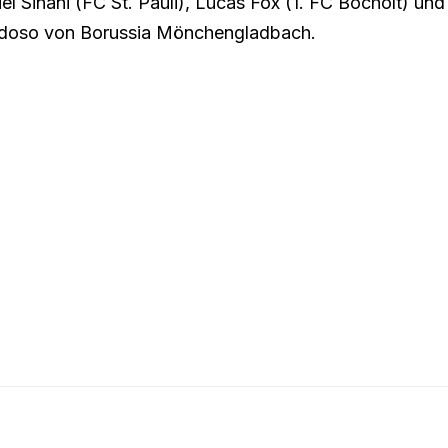
l Sinani (FC St. Pauli), Lucas Fox (1. FC Bocholt) und
rdoso von Borussia Mönchengladbach.