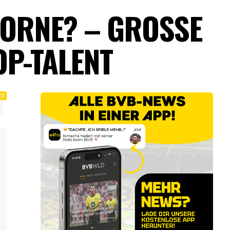
ORNE? – GROSSE K
-TALENT
0