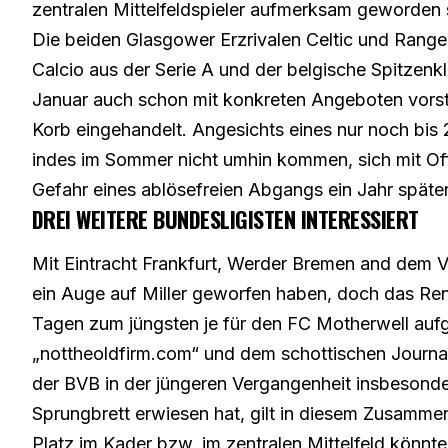
zentralen Mittelfeldspieler aufmerksam geworden 
Die beiden Glasgower Erzrivalen Celtic und Rang
Calcio aus der Serie A und der belgische Spitzenkl
Januar auch schon mit konkreten Angeboten vorste
Korb eingehandelt. Angesichts eines nur noch bis 2
indes im Sommer nicht umhin kommen, sich mit Off
Gefahr eines ablösefreien Abgangs ein Jahr spät
DREI WEITERE BUNDESLIGISTEN INTERESSIERT
Mit Eintracht Frankfurt, Werder Bremen and dem V
ein Auge auf Miller geworfen haben, doch das Re
Tagen zum jüngsten je für den FC Motherwell aufge
„nottheoldfirm.com“ und dem schottischen Journa
der BVB in der jüngeren Vergangenheit insbesonder
Sprungbrett erwiesen hat, gilt in diesem Zusamme
Platz im Kader bzw. im zentralen Mittelfeld könnt