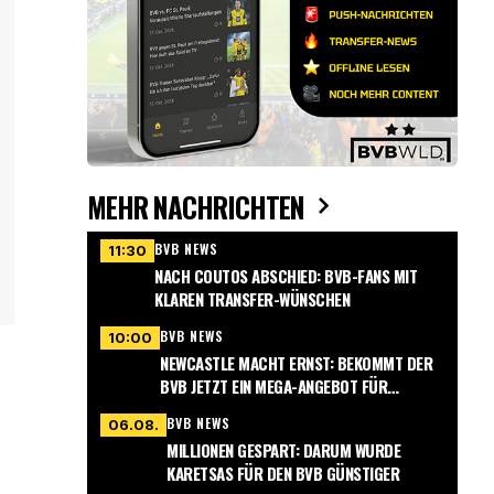
MEHR NACHRICHTEN
BVB NEWS
11:30
NACH COUTOS ABSCHIED: BVB-FANS MIT
KLAREN TRANSFER-WÜNSCHEN
BVB NEWS
10:00
NEWCASTLE MACHT ERNST: BEKOMMT DER
BVB JETZT EIN MEGA-ANGEBOT FÜR
NMECHA?
BVB NEWS
06.08.
MILLIONEN GESPART: DARUM WURDE
KARETSAS FÜR DEN BVB GÜNSTIGER