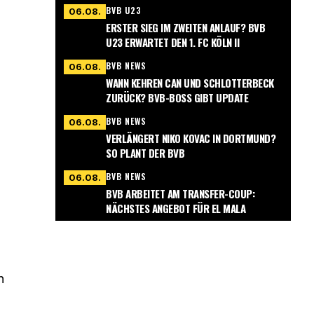
BVB U23
06.08.
ERSTER SIEG IM ZWEITEN ANLAUF? BVB
U23 ERWARTET DEN 1. FC KÖLN II
BVB NEWS
06.08.
WANN KEHREN CAN UND SCHLOTTERBECK
ZURÜCK? BVB-BOSS GIBT UPDATE
BVB NEWS
06.08.
VERLÄNGERT NIKO KOVAC IN DORTMUND?
SO PLANT DER BVB
BVB NEWS
06.08.
BVB ARBEITET AM TRANSFER-COUP:
NÄCHSTES ANGEBOT FÜR EL MALA
h