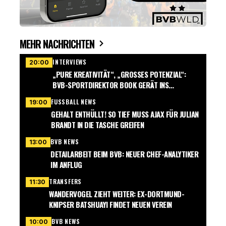
MEHR NACHRICHTEN
INTERVIEWS
20:00
„PURE KREATIVITÄT“, „GROSSES POTENZIAL“: B
VB-SPORTDIREKTOR BOOK GERÄT INS S
CHWÄRMEN
FUSSBALL NEWS
19:00
GEHALT ENTHÜLLT! SO TIEF MUSS AJAX FÜR JULIAN
BRANDT IN DIE TASCHE GREIFEN
BVB NEWS
13:00
DETAILARBEIT BEIM BVB: NEUER CHEF-ANALYTIKER
IM ANFLUG
TRANSFERS
11:30
WANDERVOGEL ZIEHT WEITER: EX-DORTMUND-
KNIPSER BATSHUAYI FINDET NEUEN VEREIN
BVB NEWS
10:00