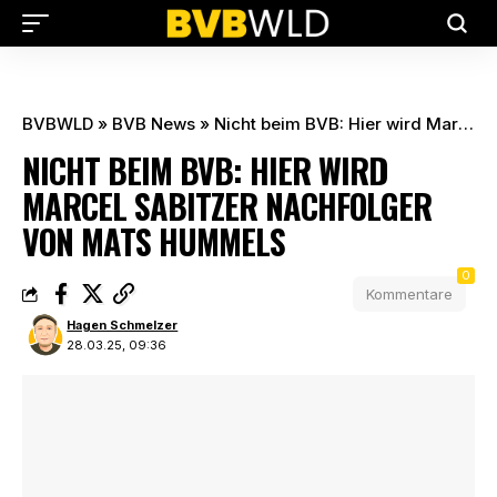
BVBWLD
»
BVB News
»
Nicht beim BVB: Hier wird Marcel Sabitzer Nachfolger von Mats Hummels
NICHT BEIM BVB: HIER WIRD
MARCEL SABITZER NACHFOLGER
VON MATS HUMMELS
0
Kommentare
Hagen Schmelzer
28.03.25, 09:36