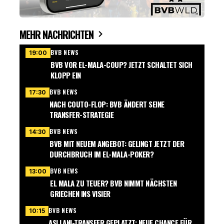
MEHR NACHRICHTEN
BVB NEWS
19:00
BVB VOR EL-MALA-COUP? JETZT SCHALTET SICH
KLOPP EIN
BVB NEWS
17:30
NACH COUTO-FLOP: BVB ÄNDERT SEINE
TRANSFER-STRATEGIE
BVB NEWS
14:30
BVB MIT NEUEM ANGEBOT: GELINGT JETZT DER
DURCHBRUCH IM EL-MALA-POKER?
BVB NEWS
13:00
EL MALA ZU TEUER? BVB NIMMT NÄCHSTEN
GRIECHEN INS VISIER
BVB NEWS
10:15
ASLLANI-TRANSFER GEPLATZT: NEUE CHANCE FÜR