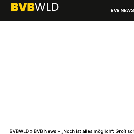
BVB NEWS
BVBWLD
»
BVB News
»
„Noch ist alles möglich“: Groß s