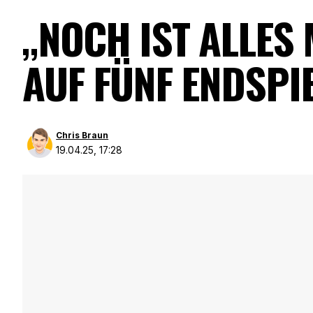
„NOCH IST ALLES
UF FÜNF ENDSPIEL
Chris Braun
19.04.25, 17:28