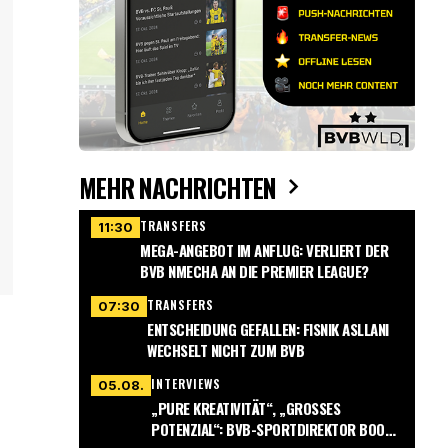
MEHR NACHRICHTEN
TRANSFERS
11:30
MEGA-ANGEBOT IM ANFLUG: VERLIERT DER
BVB NMECHA AN DIE PREMIER LEAGUE?
TRANSFERS
07:30
ENTSCHEIDUNG GEFALLEN: FISNIK ASLLANI
WECHSELT NICHT ZUM BVB
INTERVIEWS
05.08.
„PURE KREATIVITÄT“, „GROSSES P
OTENZIAL“: BVB-SPORTDIREKTOR BOOK G