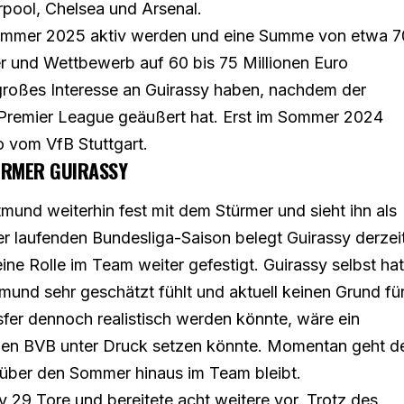
rpool, Chelsea und Arsenal.
Sommer 2025 aktiv werden und eine Summe von etwa 7
er und Wettbewerb auf 60 bis 75 Millionen Euro
großes Interesse an Guirassy haben, nachdem der
 Premier League geäußert hat. Erst im Sommer 2024
ro vom VfB Stuttgart.
ÜRMER GUIRASSY
mund weiterhin fest mit dem Stürmer und sieht ihn als
der laufenden Bundesliga-Saison belegt Guirassy derzei
eine Rolle im Team weiter gefestigt. Guirassy selbst hat
tmund sehr geschätzt fühlt und aktuell keinen Grund fü
sfer dennoch realistisch werden könnte, wäre ein
den BVB unter Druck setzen könnte. Momentan geht d
 über den Sommer hinaus im Team bleibt.
sy 29 Tore und bereitete acht weitere vor. Trotz des