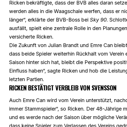
Ricken bekräftigte, dass der BVB alles daran setzen
werden alles in die Waagschale werfen, dass er nic
länger“,
erklärte der BVB-Boss bei
Sky 90
. Schlot
ausfällt, spielt eine zentrale Rolle in den Planunge
versicherte Ricken.
Die Zukunft von Julian Brandt und Emre Can bleibt
dass beide Spieler weiterhin Rückhalt vom Verein e
Saison hinter sich hat, bleibt die Perspektive posi
Einfluss haben“, sagte Ricken und hob die Leistun
letzten Partien.
RICKEN BESTÄTIGT VERBLEIB VON SVENSSON
Auch Emre Can wird vom Verein unterstützt, nachd
immer Stammspieler“, so Ricken. Der 48-Jährige mach
und es werde nach der Saison über mögliche Verän
dass keine Spieler zum Verlassen des Vereins ged