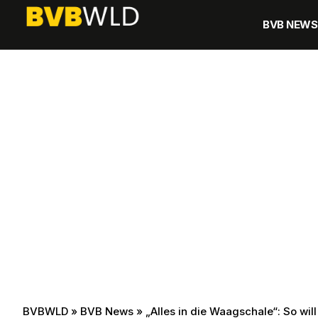
BVB NEWS
BVBWLD
»
BVB News
»
„Alles in die Waagschale“: So wil