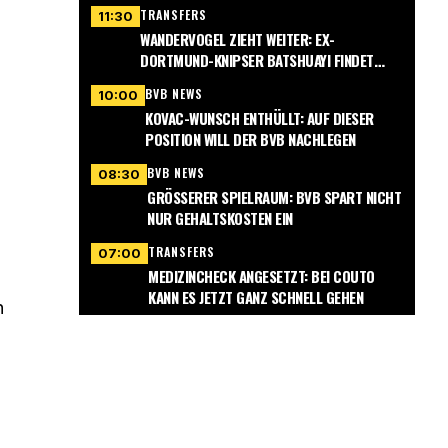
TRANSFERS
11:30
WANDERVOGEL ZIEHT WEITER: EX-
DORTMUND-KNIPSER BATSHUAYI FINDET
NEUEN VEREIN
BVB NEWS
10:00
KOVAC-WUNSCH ENTHÜLLT: AUF DIESER
POSITION WILL DER BVB NACHLEGEN
BVB NEWS
08:30
GRÖSSERER SPIELRAUM: BVB SPART NICHT N
UR GEHALTSKOSTEN EIN
TRANSFERS
07:00
MEDIZINCHECK ANGESETZT: BEI COUTO
KANN ES JETZT GANZ SCHNELL GEHEN
h