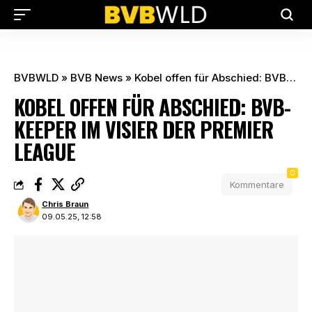
BVBWLD
»
BVB News
»
Kobel offen für Abschied: BVB-Keeper im Visier der Premier League
KOBEL OFFEN FÜR ABSCHIED: BVB-
KEEPER IM VISIER DER PREMIER
LEAGUE
0
Kommentare
Chris Braun
09.05.25, 12:58