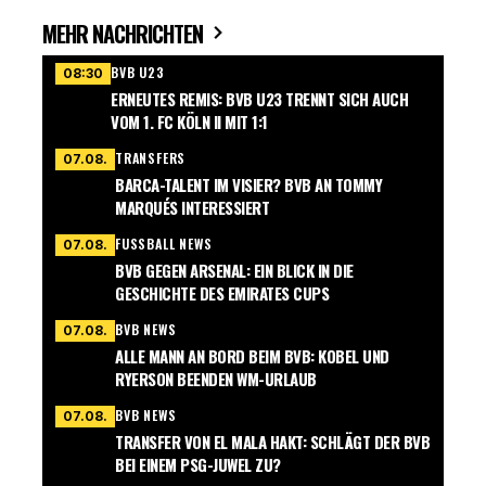
MEHR NACHRICHTEN
BVB U23
08:30
ERNEUTES REMIS: BVB U23 TRENNT SICH AUCH
VOM 1. FC KÖLN II MIT 1:1
TRANSFERS
07.08.
BARCA-TALENT IM VISIER? BVB AN TOMMY
MARQUÉS INTERESSIERT
FUSSBALL NEWS
07.08.
BVB GEGEN ARSENAL: EIN BLICK IN DIE
GESCHICHTE DES EMIRATES CUPS
BVB NEWS
07.08.
ALLE MANN AN BORD BEIM BVB: KOBEL UND
RYERSON BEENDEN WM-URLAUB
BVB NEWS
07.08.
TRANSFER VON EL MALA HAKT: SCHLÄGT DER BVB
BEI EINEM PSG-JUWEL ZU?