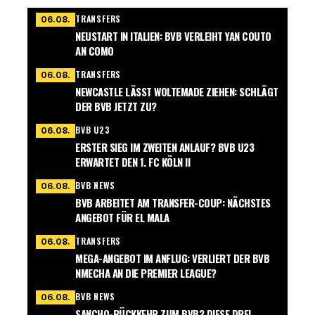
TRANSFERS
06.08.
NEUSTART IN ITALIEN: BVB VERLEIHT YAN COUTO
AN COMO
TRANSFERS
06.08.
NEWCASTLE LÄSST WOLTEMADE ZIEHEN: SCHLÄGT
DER BVB JETZT ZU?
BVB U23
06.08.
ERSTER SIEG IM ZWEITEN ANLAUF? BVB U23
ERWARTET DEN 1. FC KÖLN II
BVB NEWS
06.08.
BVB ARBEITET AM TRANSFER-COUP: NÄCHSTES
ANGEBOT FÜR EL MALA
TRANSFERS
06.08.
MEGA-ANGEBOT IM ANFLUG: VERLIERT DER BVB
NMECHA AN DIE PREMIER LEAGUE?
BVB NEWS
06.08.
SANCHO-RÜCKKEHR ZUM BVB? DIESE DREI