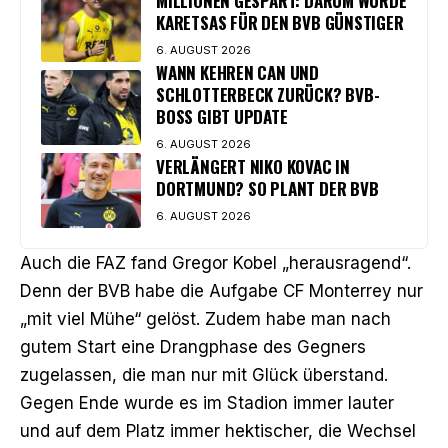
MILLIONEN GESPART: DARUM WURDE
KARETSAS FÜR DEN BVB GÜNSTIGER
6. AUGUST 2026
WANN KEHREN CAN UND
SCHLOTTERBECK ZURÜCK? BVB-
BOSS GIBT UPDATE
6. AUGUST 2026
VERLÄNGERT NIKO KOVAC IN
DORTMUND? SO PLANT DER BVB
6. AUGUST 2026
Auch die
FAZ
fand Gregor Kobel „herausragend“.
Denn der BVB habe die Aufgabe CF Monterrey nur
„mit viel Mühe“ gelöst. Zudem habe man nach
gutem Start eine Drangphase des Gegners
zugelassen, die man nur mit Glück überstand.
Gegen Ende wurde es im Stadion immer lauter
und auf dem Platz immer hektischer, die Wechsel