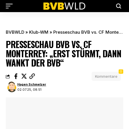
BVBWLD
»
Klub-WM
»
Presseschau BVB vs. CF Monterrey: „Erst stürmt, dann wankt der BVB“
PRESSESCHAU BVB VS. CF
MONTERREY: „ERST STÜRMT, DANN
WANKT DER BVB“
0
Kommentare
Hagen Schmelzer
02.07.25, 08:51