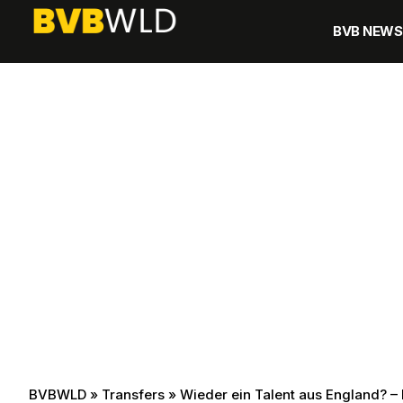
BVB NEWS
BVBWLD
»
Transfers
»
Wieder ein Talent aus England? –