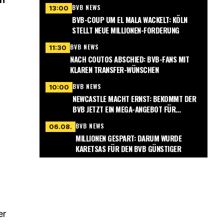
BVB NEWS
13:00
BVB-COUP UM EL MALA WACKELT: KÖLN
STELLT NEUE MILLIONEN-FORDERUNG
BVB NEWS
11:30
NACH COUTOS ABSCHIED: BVB-FANS MIT
KLAREN TRANSFER-WÜNSCHEN
BVB NEWS
10:00
NEWCASTLE MACHT ERNST: BEKOMMT DER
BVB JETZT EIN MEGA-ANGEBOT FÜR
NMECHA?
BVB NEWS
06.08.
MILLIONEN GESPART: DARUM WURDE
KARETSAS FÜR DEN BVB GÜNSTIGER
er