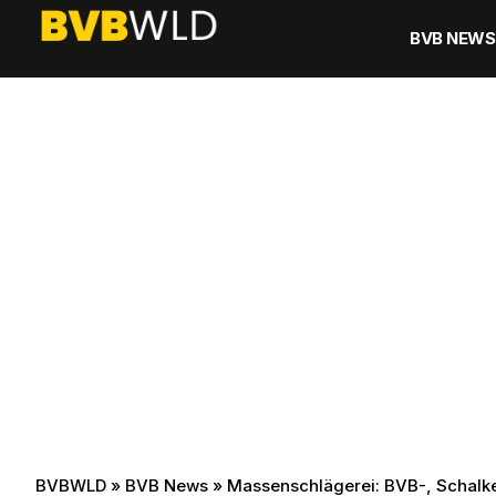
BVB NEWS
BVBWLD
»
BVB News
»
Massenschlägerei: BVB-, Schalk