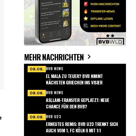
MEHR NACHRICHTEN
BVB NEWS
08.08.
EL MALA ZU TEUER? BVB NIMMT
NÄCHSTEN GRIECHEN INS VISIER
BVB NEWS
08.08.
ASLLANI-TRANSFER GEPLATZT: NEUE
CHANCE FÜR DEN BVB?
n
BVB U23
08.08.
e
ERNEUTES REMIS: BVB U23 TRENNT SICH
AUCH VOM 1. FC KÖLN II MIT 1:1