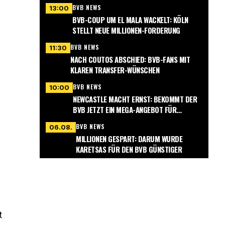
BVB NEWS
13:00
BVB-COUP UM EL MALA WACKELT: KÖLN
STELLT NEUE MILLIONEN-FORDERUNG
BVB NEWS
11:30
NACH COUTOS ABSCHIED: BVB-FANS MIT
KLAREN TRANSFER-WÜNSCHEN
BVB NEWS
10:00
NEWCASTLE MACHT ERNST: BEKOMMT DER
BVB JETZT EIN MEGA-ANGEBOT FÜR
NMECHA?
BVB NEWS
06.08.
MILLIONEN GESPART: DARUM WURDE
KARETSAS FÜR DEN BVB GÜNSTIGER
t