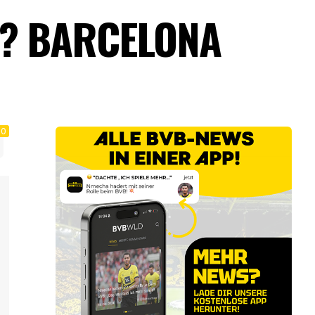
R? BARCELONA
0