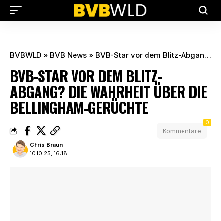
BVBWLD
»
BVB News
»
BVB-Star vor dem Blitz-Abgang? Die Wahrheit über die Bellingham-Gerüchte
BVB-STAR VOR DEM BLITZ-
ABGANG? DIE WAHRHEIT ÜBER DIE
BELLINGHAM-GERÜCHTE
0
Kommentare
Chris Braun
10.10.25, 16:18