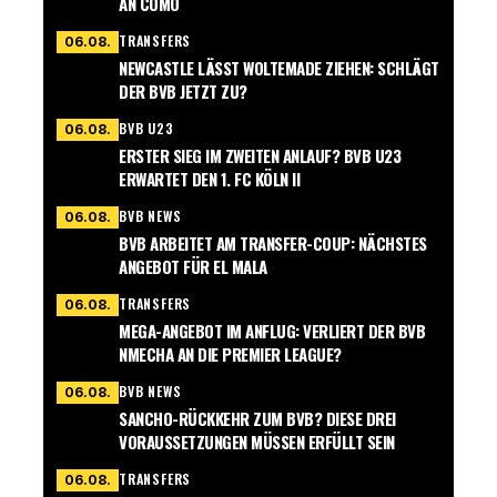
AN COMO
TRANSFERS
06.08.
NEWCASTLE LÄSST WOLTEMADE ZIEHEN: SCHLÄGT
DER BVB JETZT ZU?
BVB U23
06.08.
ERSTER SIEG IM ZWEITEN ANLAUF? BVB U23
ERWARTET DEN 1. FC KÖLN II
BVB NEWS
06.08.
BVB ARBEITET AM TRANSFER-COUP: NÄCHSTES
ANGEBOT FÜR EL MALA
TRANSFERS
06.08.
MEGA-ANGEBOT IM ANFLUG: VERLIERT DER BVB
NMECHA AN DIE PREMIER LEAGUE?
BVB NEWS
06.08.
SANCHO-RÜCKKEHR ZUM BVB? DIESE DREI
VORAUSSETZUNGEN MÜSSEN ERFÜLLT SEIN
TRANSFERS
06.08.