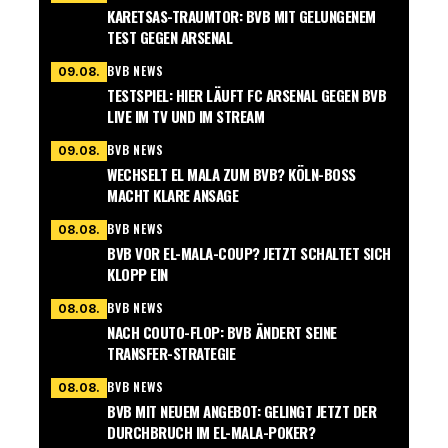
KARETSAS-TRAUMTOR: BVB MIT GELUNGENEM
TEST GEGEN ARSENAL
BVB NEWS
09.08.
TESTSPIEL: HIER LÄUFT FC ARSENAL GEGEN BVB
LIVE IM TV UND IM STREAM
BVB NEWS
09.08.
WECHSELT EL MALA ZUM BVB? KÖLN-BOSS
MACHT KLARE ANSAGE
BVB NEWS
08.08.
BVB VOR EL-MALA-COUP? JETZT SCHALTET SICH
KLOPP EIN
BVB NEWS
08.08.
NACH COUTO-FLOP: BVB ÄNDERT SEINE
TRANSFER-STRATEGIE
BVB NEWS
08.08.
BVB MIT NEUEM ANGEBOT: GELINGT JETZT DER
DURCHBRUCH IM EL-MALA-POKER?