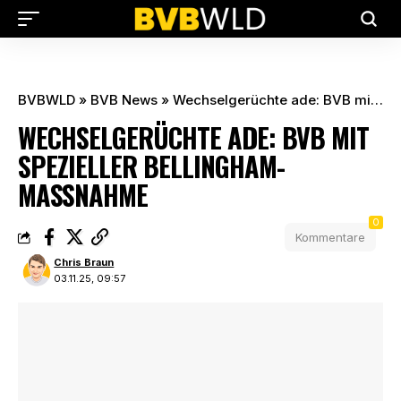
BVBWLD
»
BVB News
»
Wechselgerüchte ade: BVB mit spezieller Bellingham-Maßnahme
WECHSELGERÜCHTE ADE: BVB MIT
SPEZIELLER BELLINGHAM-
MASSNAHME
0
Kommentare
Chris Braun
03.11.25, 09:57