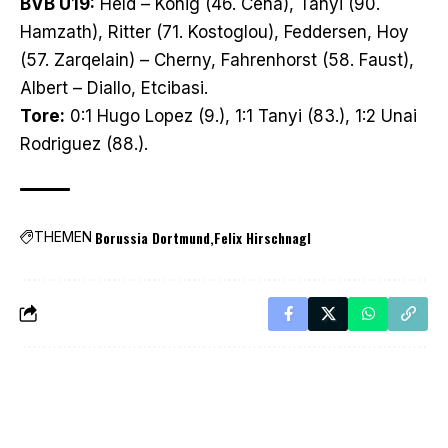
BVB U19:
Held – König (46. Cena), Tanyi (90.
Hamzath), Ritter (71. Kostoglou), Feddersen, Hoy
(57. Zarqelain) – Cherny, Fahrenhorst (58. Faust),
Albert – Diallo, Etcibasi.
Tore:
0:1 Hugo Lopez (9.), 1:1 Tanyi (83.), 1:2 Unai
Rodriguez (88.).
Borussia Dortmund
Felix Hirschnagl
THEMEN