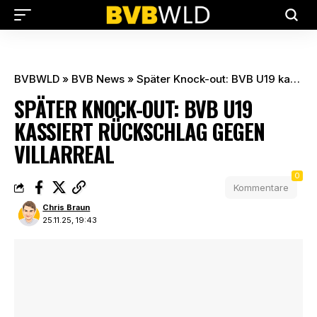
BVBWLD
»
BVB News
»
Später Knock-out: BVB U19 kassiert Rückschlag gegen Villarreal
SPÄTER KNOCK-OUT: BVB U19
KASSIERT RÜCKSCHLAG GEGEN
VILLARREAL
0
Kommentare
Chris Braun
25.11.25, 19:43