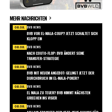
MEHR NACHRICHTEN
BVB NEWS
08.08.
BVB VOR EL-MALA-COUP? JETZT SCHALTET SICH
KLOPP EIN
BVB NEWS
08.08.
NACH COUTO-FLOP: BVB ÄNDERT SEINE
TRANSFER-STRATEGIE
BVB NEWS
08.08.
BVB MIT NEUEM ANGEBOT: GELINGT JETZT DER
DURCHBRUCH IM EL-MALA-POKER?
BVB NEWS
08.08.
EL MALA ZU TEUER? BVB NIMMT NÄCHSTEN
GRIECHEN INS VISIER
BVB NEWS
08.08.