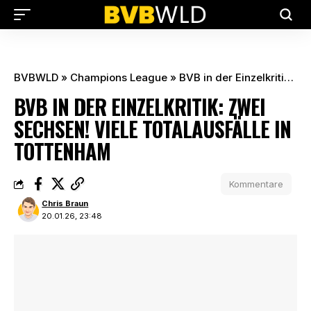
BVBWLD
»
Champions League
»
BVB in der Einzelkritik: Zwei Sechsen! Viele Totalausfälle in Tottenham
BVB IN DER EINZELKRITIK: ZWEI
SECHSEN! VIELE TOTALAUSFÄLLE IN
TOTTENHAM
Kommentare
Chris Braun
20.01.26, 23:48