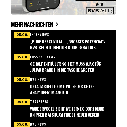
MEHR NACHRICHTEN
INTERVIEWS
05.08.
„PURE KREATIVITÄT“, „GROSSES POTENZIAL“: B
VB-SPORTDIREKTOR BOOK GERÄT INS S
CHWÄRMEN
FUSSBALL NEWS
05.08.
GEHALT ENTHÜLLT! SO TIEF MUSS AJAX FÜR
JULIAN BRANDT IN DIE TASCHE GREIFEN
BVB NEWS
05.08.
DETAILARBEIT BEIM BVB: NEUER CHEF-
ANALYTIKER IM ANFLUG
TRANSFERS
05.08.
WANDERVOGEL ZIEHT WEITER: EX-DORTMUND-
KNIPSER BATSHUAYI FINDET NEUEN VEREIN
BVB NEWS
05.08.