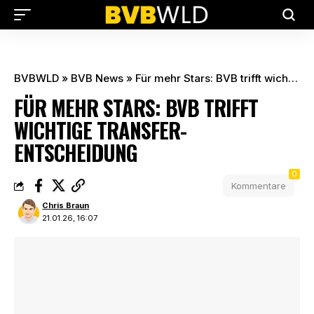
BVBWLD
»
BVB News
»
Für mehr Stars: BVB trifft wichtige Transfer-Entscheidung
FÜR MEHR STARS: BVB TRIFFT
WICHTIGE TRANSFER-
ENTSCHEIDUNG
0
Kommentare
Chris Braun
21.01.26, 16:07