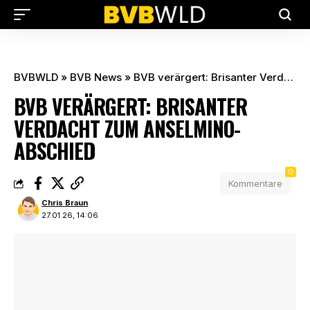
BVBWLD
»
BVB News
»
BVB verärgert: Brisanter Verdacht zum Anselmino-Abschied
BVB VERÄRGERT: BRISANTER
VERDACHT ZUM ANSELMINO-
ABSCHIED
0
Kommentare
Chris Braun
27.01.26, 14:06