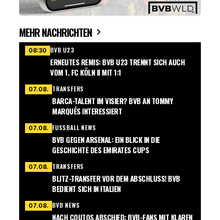
MEHR NACHRICHTEN
BVB U23
08:30
ERNEUTES REMIS: BVB U23 TRENNT SICH AUCH
VOM 1. FC KÖLN II MIT 1:1
TRANSFERS
07.08.
BARCA-TALENT IM VISIER? BVB AN TOMMY
MARQUÉS INTERESSIERT
FUSSBALL NEWS
07.08.
BVB GEGEN ARSENAL: EIN BLICK IN DIE
GESCHICHTE DES EMIRATES CUPS
TRANSFERS
07.08.
BLITZ-TRANSFER VOR DEM ABSCHLUSS! BVB
BEDIENT SICH IN ITALIEN
BVB NEWS
07.08.
NACH COUTOS ABSCHIED: BVB-FANS MIT KLAREN