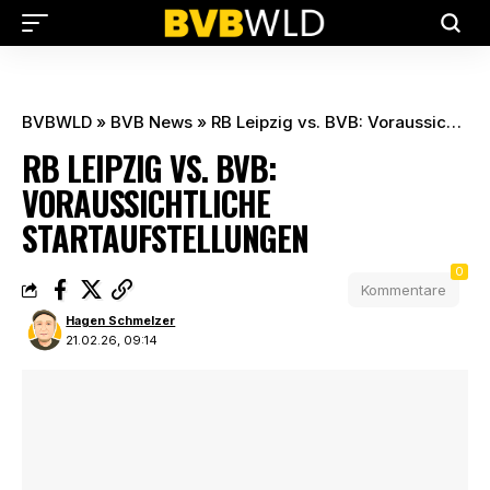
BVBWLD
»
BVB News
»
RB Leipzig vs. BVB: Voraussichtliche Startaufstellungen
RB LEIPZIG VS. BVB:
VORAUSSICHTLICHE
STARTAUFSTELLUNGEN
0
Kommentare
Hagen Schmelzer
21.02.26, 09:14