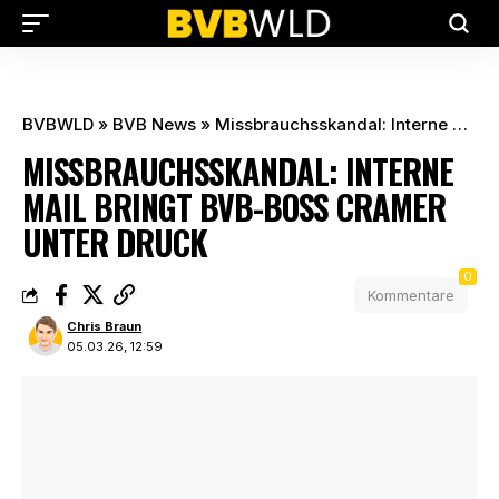
BVBWLD
»
BVB News
»
Missbrauchsskandal: Interne Mail bringt BVB-Boss Cramer unter Druck
MISSBRAUCHSSKANDAL: INTERNE
MAIL BRINGT BVB-BOSS CRAMER
UNTER DRUCK
0
Kommentare
Chris Braun
05.03.26, 12:59