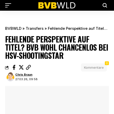
BVBWLD
»
Transfers
»
Fehlende Perspektive auf Titel? BVB wohl chancenlos bei HSV-Shootingstar
FEHLENDE PERSPEKTIVE AUF
TITEL? BVB WOHL CHANCENLOS BEI
HSV-SHOOTINGSTAR
0
Kommentare
Chris Braun
27.03.26, 09:58