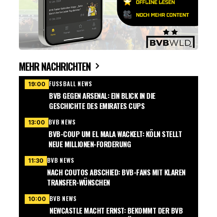
MEHR NACHRICHTEN
FUSSBALL NEWS
19:00
BVB GEGEN ARSENAL: EIN BLICK IN DIE
GESCHICHTE DES EMIRATES CUPS
BVB NEWS
13:00
BVB-COUP UM EL MALA WACKELT: KÖLN STELLT
NEUE MILLIONEN-FORDERUNG
BVB NEWS
11:30
NACH COUTOS ABSCHIED: BVB-FANS MIT KLAREN
TRANSFER-WÜNSCHEN
BVB NEWS
10:00
NEWCASTLE MACHT ERNST: BEKOMMT DER BVB