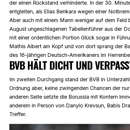
der einen Rückstand verhinderte. In der 30. Minut
entgleiten, als Elias Benkara wegen einer Notbre
Aber auch mit einem Mann weniger auf dem Feld b
August ungeschlagenen Tabellenführer aus der Dom
mit einer ordentlichen Portion Glück sogar in Führ
Mathis Albert am Kopf und von dort sprang der Bal
des 16-jährigen Deutsch-Amerikaners im Herrenber
BVB HÄLT DICHT UND VERPAS
Im zweiten Durchgang stand der BVB in Unterzahl 
Ordnung aber, keine zwingenden Chancen der nur 
anderen Seite setzte die Borussia mit Kontern imme
anderem in Person von Danylo Krevsun, Babis Dr
Treffer.