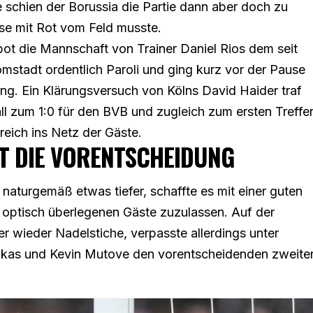
e schien der Borussia die Partie dann aber doch zu
mse mit Rot vom Feld musste.
ot die Mannschaft von Trainer Daniel Rios dem seit
stadt ordentlich Paroli und ging kurz vor der Pause
ung. Ein Klärungsversuch von Kölns David Haider traf
l zum 1:0 für den BVB und zugleich zum ersten Treffe
eich ins Netz der Gäste.
ST DIE VORENTSCHEIDUNG
naturgemäß etwas tiefer, schaffte es mit einer guten
optisch überlegenen Gäste zuzulassen. Auf der
r wieder Nadelstiche, verpasste allerdings unter
akas und Kevin Mutove den vorentscheidenden zweite