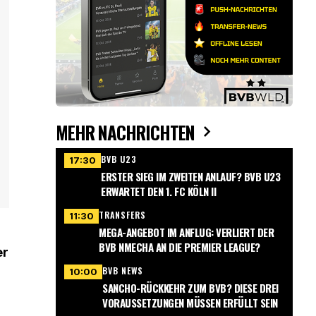
MEHR NACHRICHTEN
BVB U23
17:30
ERSTER SIEG IM ZWEITEN ANLAUF? BVB U23
ERWARTET DEN 1. FC KÖLN II
TRANSFERS
11:30
MEGA-ANGEBOT IM ANFLUG: VERLIERT DER
BVB NMECHA AN DIE PREMIER LEAGUE?
er
BVB NEWS
10:00
SANCHO-RÜCKKEHR ZUM BVB? DIESE DREI
VORAUSSETZUNGEN MÜSSEN ERFÜLLT SEIN