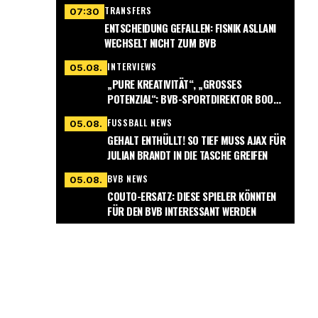
TRANSFERS
07:30
ENTSCHEIDUNG GEFALLEN: FISNIK ASLLANI
WECHSELT NICHT ZUM BVB
INTERVIEWS
05.08.
„PURE KREATIVITÄT“, „GROSSES P
OTENZIAL“: BVB-SPORTDIREKTOR BOOK G
ERÄT INS SCHWÄRMEN
FUSSBALL NEWS
05.08.
GEHALT ENTHÜLLT! SO TIEF MUSS AJAX FÜR
JULIAN BRANDT IN DIE TASCHE GREIFEN
BVB NEWS
05.08.
COUTO-ERSATZ: DIESE SPIELER KÖNNTEN
FÜR DEN BVB INTERESSANT WERDEN