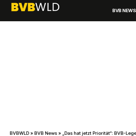
BVB NEWS
BVBWLD
»
BVB News
»
„Das hat jetzt Priorität“: BVB-L