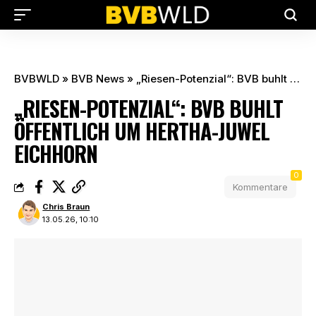
BVBWLD
»
BVB News
»
„Riesen-Potenzial“: BVB buhlt öffentlich um Hertha-Juwel Eichhorn
„RIESEN-POTENZIAL“: BVB BUHLT
ÖFFENTLICH UM HERTHA-JUWEL
EICHHORN
0
Kommentare
Chris Braun
13.05.26, 10:10