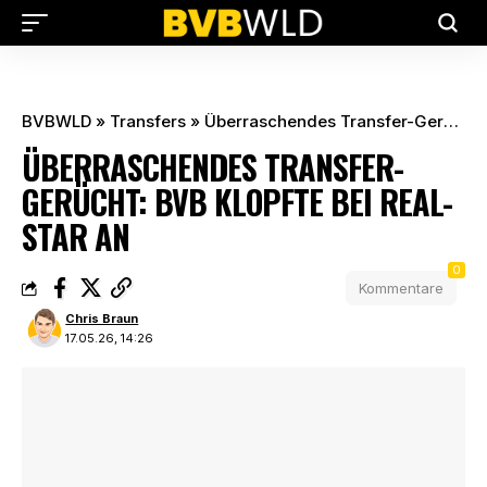
BVBWLD
»
Transfers
»
Überraschendes Transfer-Gerücht: BVB klopfte bei Real-Star an
ÜBERRASCHENDES TRANSFER-
GERÜCHT: BVB KLOPFTE BEI REAL-
STAR AN
0
Kommentare
Chris Braun
17.05.26, 14:26