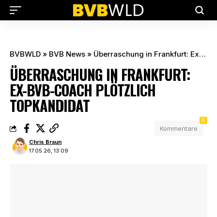
BVBWLD
»
BVB News
»
Überraschung in Frankfurt: Ex-BVB-Coach plötzlich Topkandidat
ÜBERRASCHUNG IN FRANKFURT:
EX-BVB-COACH PLÖTZLICH
TOPKANDIDAT
0
Kommentare
Chris Braun
17.05.26, 13:09