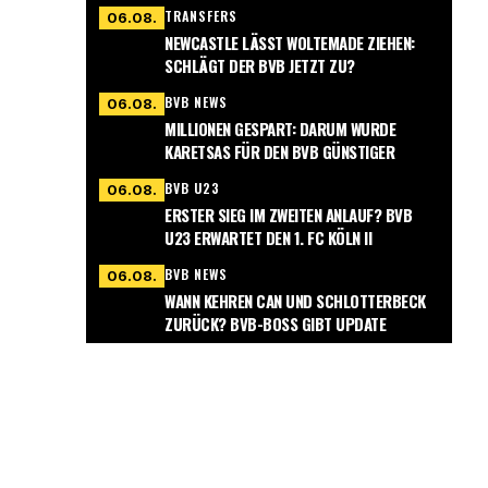
TRANSFERS
06.08.
NEWCASTLE LÄSST WOLTEMADE ZIEHEN:
SCHLÄGT DER BVB JETZT ZU?
BVB NEWS
06.08.
MILLIONEN GESPART: DARUM WURDE
KARETSAS FÜR DEN BVB GÜNSTIGER
BVB U23
06.08.
ERSTER SIEG IM ZWEITEN ANLAUF? BVB
U23 ERWARTET DEN 1. FC KÖLN II
BVB NEWS
06.08.
WANN KEHREN CAN UND SCHLOTTERBECK
ZURÜCK? BVB-BOSS GIBT UPDATE