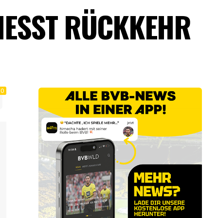
IESST RÜCKKEHR N
0