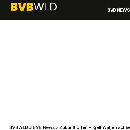
BVB NEWS
BVBWLD
»
BVB News
»
Zukunft offen – Kjell Wätjen sch