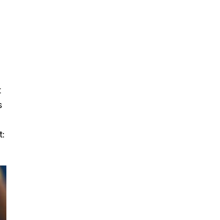
t
s
t: