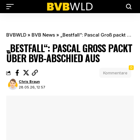
BVBWLD
»
BVB News
»
„Bestfall“: Pascal Groß packt über BVB-Abschied aus
„BESTFALL“: PASCAL GROSS PACKT Ü
BER BVB-ABSCHIED AUS
0
Kommentare
Chris Braun
28.05.26, 12:57