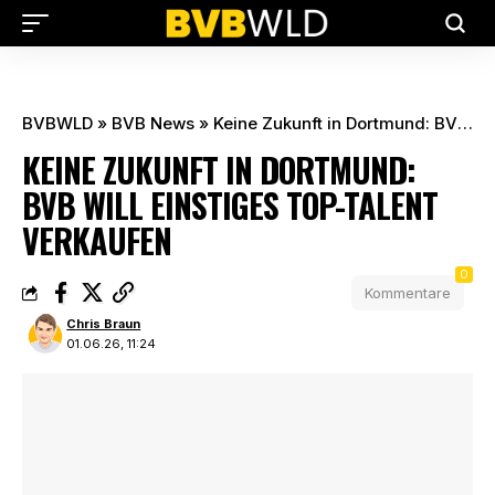
BVBWLD
»
BVB News
»
Keine Zukunft in Dortmund: BVB will einstiges Top-Talent verkaufen
KEINE ZUKUNFT IN DORTMUND:
BVB WILL EINSTIGES TOP-TALENT
VERKAUFEN
0
Kommentare
Chris Braun
01.06.26, 11:24