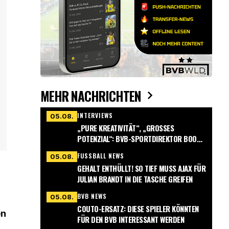
MEHR NACHRICHTEN
INTERVIEWS
05.08.
„PURE KREATIVITÄT“, „GROSSES P
OTENZIAL“: BVB-SPORTDIREKTOR BOOK G
ERÄT INS SCHWÄRMEN
FUSSBALL NEWS
05.08.
GEHALT ENTHÜLLT! SO TIEF MUSS AJAX FÜR
JULIAN BRANDT IN DIE TASCHE GREIFEN
BVB NEWS
05.08.
COUTO-ERSATZ: DIESE SPIELER KÖNNTEN
en
FÜR DEN BVB INTERESSANT WERDEN