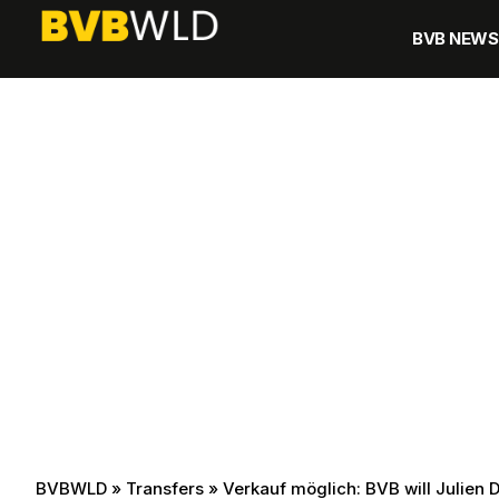
BVB NEWS
BVBWLD
»
Transfers
»
Verkauf möglich: BVB will Julien 