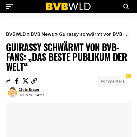
BVBWLD
»
BVB News
»
Guirassy schwärmt von BVB-Fans: „Das beste Publikum der Welt“
GUIRASSY SCHWÄRMT VON BVB-
FANS: „DAS BESTE PUBLIKUM DER
WELT“
0
Kommentare
Chris Braun
07.06.26, 14:27