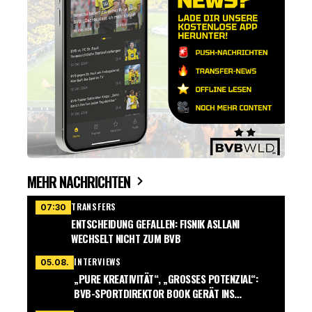
MEHR NACHRICHTEN
TRANSFERS
07:30
ENTSCHEIDUNG GEFALLEN: FISNIK ASLLANI
WECHSELT NICHT ZUM BVB
INTERVIEWS
05.08.
„PURE KREATIVITÄT“, „GROSSES POTENZIAL“: B
VB-SPORTDIREKTOR BOOK GERÄT INS S
CHWÄRMEN