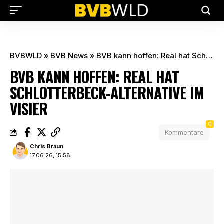
BVBWLD
»
BVB News
»
BVB kann hoffen: Real hat Schlotterbeck-Alternative im Visier
BVB KANN HOFFEN: REAL HAT
SCHLOTTERBECK-ALTERNATIVE IM
VISIER
0
Kommentare
Chris Braun
17.06.26, 15:58