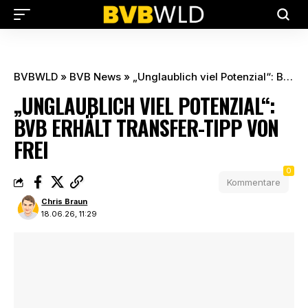
BVBWLD
»
BVB News
»
„Unglaublich viel Potenzial“: BVB erhält Transfer-Tipp von Frei
„UNGLAUBLICH VIEL POTENZIAL“:
BVB ERHÄLT TRANSFER-TIPP VON
FREI
0
Kommentare
Chris Braun
18.06.26, 11:29