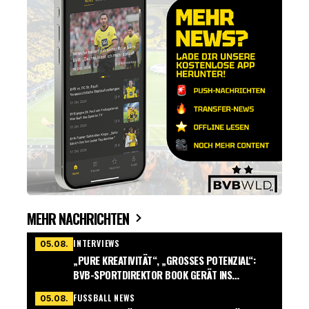
MEHR NACHRICHTEN
INTERVIEWS
05.08.
„PURE KREATIVITÄT“, „GROSSES POTENZIAL“: B
VB-SPORTDIREKTOR BOOK GERÄT INS S
CHWÄRMEN
FUSSBALL NEWS
05.08.