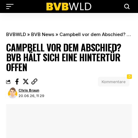
BVBWLD
»
BVB News
»
Campbell vor dem Abschied? BVB hält sich eine Hintertür offen
CAMPBELL VOR DEM ABSCHIED?
BVB HÄLT SICH EINE HINTERTÜR
OFFEN
0
Kommentare
Chris Braun
20.06.26, 11:29