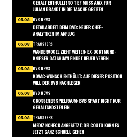
GEHALT ENTHÜLLT! SO TIEF MUSS AJAX FÜR
JULIAN BRANDT IN DIE TASCHE GREIFEN
BVB NEWS
05.08.
DETAILARBEIT BEIM BVB: NEUER CHEF-
ANALYTIKER IM ANFLUG
TRANSFERS
05.08.
WANDERVOGEL ZIEHT WEITER: EX-DORTMUND-
KNIPSER BATSHUAYI FINDET NEUEN VEREIN
BVB NEWS
05.08.
KOVAC-WUNSCH ENTHÜLLT: AUF DIESER POSITION
WILL DER BVB NACHLEGEN
BVB NEWS
05.08.
GRÖSSERER SPIELRAUM: BVB SPART NICHT NUR G
EHALTSKOSTEN EIN
TRANSFERS
05.08.
MEDIZINCHECK ANGESETZT: BEI COUTO KANN ES
JETZT GANZ SCHNELL GEHEN