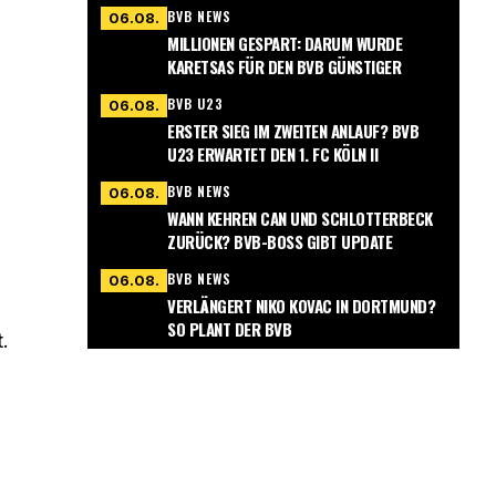
BVB NEWS
06.08.
MILLIONEN GESPART: DARUM WURDE
KARETSAS FÜR DEN BVB GÜNSTIGER
BVB U23
06.08.
ERSTER SIEG IM ZWEITEN ANLAUF? BVB
U23 ERWARTET DEN 1. FC KÖLN II
BVB NEWS
06.08.
WANN KEHREN CAN UND SCHLOTTERBECK
ZURÜCK? BVB-BOSS GIBT UPDATE
BVB NEWS
06.08.
VERLÄNGERT NIKO KOVAC IN DORTMUND?
SO PLANT DER BVB
.