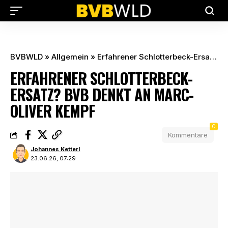
BVBWLD
»
Allgemein
»
Erfahrener Schlotterbeck-Ersatz? BVB denkt an Marc-Oliver Kempf
ERFAHRENER SCHLOTTERBECK-
ERSATZ? BVB DENKT AN MARC-
OLIVER KEMPF
0
Kommentare
Johannes Ketterl
23.06.26, 07:29