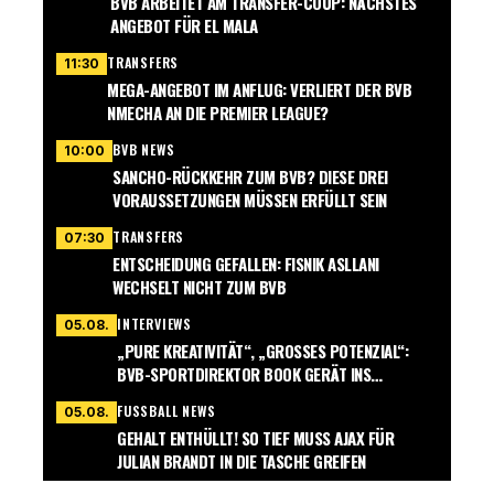
BVB ARBEITET AM TRANSFER-COUP: NÄCHSTES
ANGEBOT FÜR EL MALA
TRANSFERS
11:30
MEGA-ANGEBOT IM ANFLUG: VERLIERT DER BVB
NMECHA AN DIE PREMIER LEAGUE?
BVB NEWS
10:00
SANCHO-RÜCKKEHR ZUM BVB? DIESE DREI
VORAUSSETZUNGEN MÜSSEN ERFÜLLT SEIN
TRANSFERS
07:30
ENTSCHEIDUNG GEFALLEN: FISNIK ASLLANI
WECHSELT NICHT ZUM BVB
INTERVIEWS
05.08.
„PURE KREATIVITÄT“, „GROSSES POTENZIAL“: B
VB-SPORTDIREKTOR BOOK GERÄT INS S
CHWÄRMEN
FUSSBALL NEWS
05.08.
GEHALT ENTHÜLLT! SO TIEF MUSS AJAX FÜR
JULIAN BRANDT IN DIE TASCHE GREIFEN