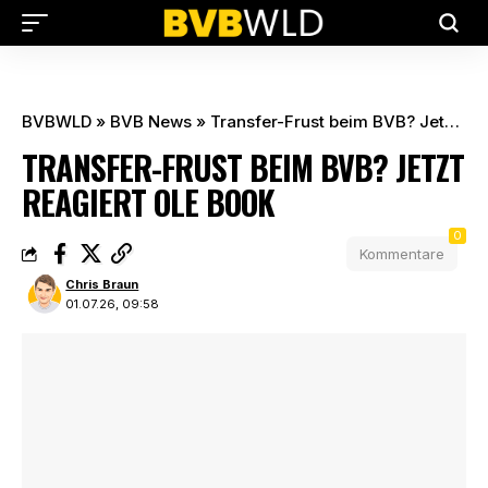
BVBWLD
»
BVB News
»
Transfer-Frust beim BVB? Jetzt reagiert Ole Book
TRANSFER-FRUST BEIM BVB? JETZT
REAGIERT OLE BOOK
0
Kommentare
Chris Braun
01.07.26, 09:58