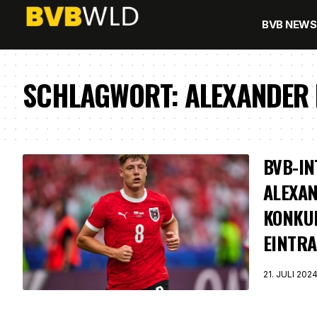
BVB NEWS
SCHLAGWORT:
ALEXANDER
BVB-IN
ALEXAN
KONKU
EINTR
21. JULI 202