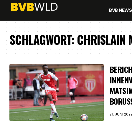
BVB NEWS
SCHLAGWORT:
CHRISLAIN 
BERICH
INNENV
MATSIM
BORUS
21. JUNI 202