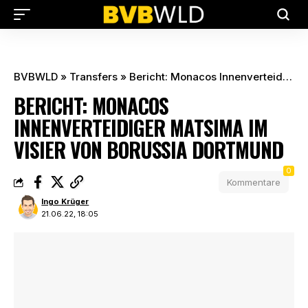
BVBWLD
»
Transfers
»
Bericht: Monacos Innenverteidiger Matsima im Visier von Borussia Dortmund
BERICHT: MONACOS
INNENVERTEIDIGER MATSIMA IM
VISIER VON BORUSSIA DORTMUND
0
Kommentare
Ingo Krüger
21.06.22, 18:05