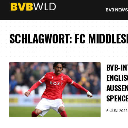
BVB NEWS
SCHLAGWORT:
FC MIDDLE
BVB-IN
ENGLI
AUSSEN
PENCE
6. JUNI 2022