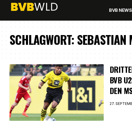
BVB NEWS
SCHLAGWORT:
SEBASTIAN 
DRITTE
BVB U2
DEN M
27. SEPTEM