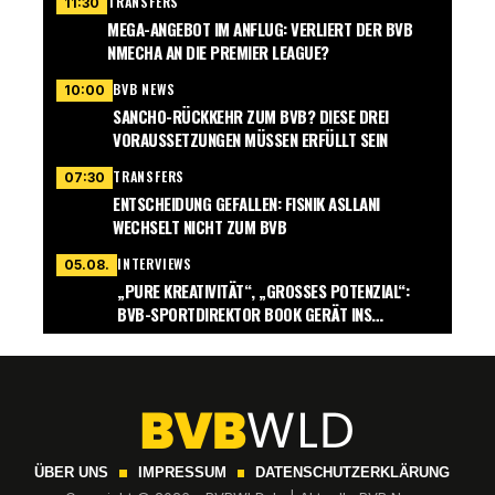
TRANSFERS
11:30
MEGA-ANGEBOT IM ANFLUG: VERLIERT DER BVB
NMECHA AN DIE PREMIER LEAGUE?
BVB NEWS
10:00
SANCHO-RÜCKKEHR ZUM BVB? DIESE DREI
VORAUSSETZUNGEN MÜSSEN ERFÜLLT SEIN
TRANSFERS
07:30
ENTSCHEIDUNG GEFALLEN: FISNIK ASLLANI
WECHSELT NICHT ZUM BVB
INTERVIEWS
05.08.
„PURE KREATIVITÄT“, „GROSSES POTENZIAL“: B
VB-SPORTDIREKTOR BOOK GERÄT INS S
CHWÄRMEN
ÜBER UNS
IMPRESSUM
DATENSCHUTZERKLÄRUNG