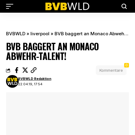
BVBWLD
»
liverpool
»
BVB baggert an Monaco Abwehr-Talent!
BVB BAGGERT AN MONACO
ABWEHR-TALENT!
0
Kommentare
BVBWLD Redaktion
22.04.19, 17:54