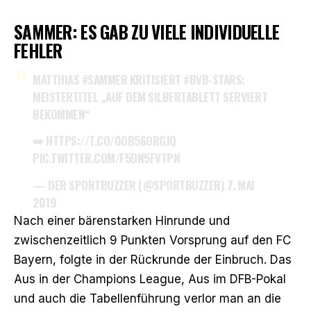
SAMMER: ES GAB ZU VIELE INDIVIDUELLE
FEHLER
MATTHIAS
#SAMMER
KRITISIERT
#BVB
-STARS:
MEISTERTITEL „AUF DEM SILBERTABLETT SERVIERT
BEKOMMEN“
➡️
HTTPS://T.CO/0OB56ORGJQ
PIC.TWITTER.COM/F5DN5FVTPN
— DER SPORTBUZZER (@SPORTBUZZER)
7. MAI
2019
Nach einer bärenstarken Hinrunde und
zwischenzeitlich 9 Punkten Vorsprung auf den FC
Bayern, folgte in der Rückrunde der Einbruch. Das
Aus in der Champions League, Aus im DFB-Pokal
und auch die Tabellenführung verlor man an die