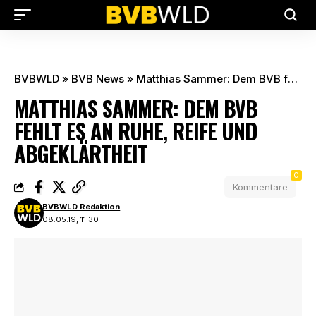
BVBWLD
»
BVB News
»
Matthias Sammer: Dem BVB fehlt es an Ruhe, Reife und Abgeklärtheit
MATTHIAS SAMMER: DEM BVB
FEHLT ES AN RUHE, REIFE UND
ABGEKLÄRTHEIT
0
Kommentare
BVBWLD Redaktion
08.05.19, 11:30