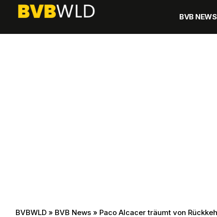
BVB NEWS
BVBWLD
»
BVB News
»
Paco Alcacer träumt von Rückke