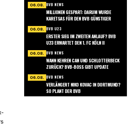
BVB NEWS
06.08.
MILLIONEN GESPART: DARUM WURDE
KARETSAS FÜR DEN BVB GÜNSTIGER
BVB U23
06.08.
ERSTER SIEG IM ZWEITEN ANLAUF? BVB
U23 ERWARTET DEN 1. FC KÖLN II
BVB NEWS
06.08.
WANN KEHREN CAN UND SCHLOTTERBECK
ZURÜCK? BVB-BOSS GIBT UPDATE
BVB NEWS
06.08.
VERLÄNGERT NIKO KOVAC IN DORTMUND?
SO PLANT DER BVB
x-
rs