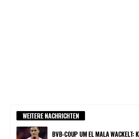
WEITERE NACHRICHTEN
BVB-COUP UM EL MALA WACKELT: K