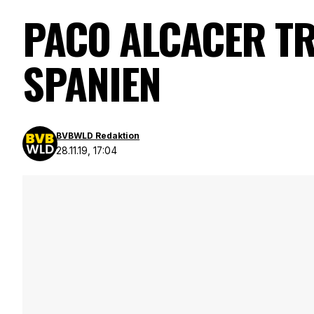
PACO ALCACER T
SPANIEN
BVBWLD Redaktion
28.11.19, 17:04