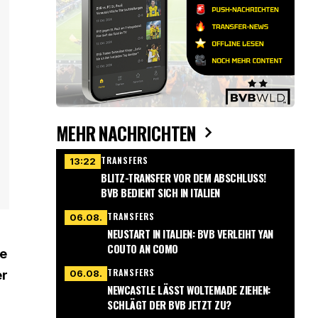
MEHR NACHRICHTEN
TRANSFERS
13:22
BLITZ-TRANSFER VOR DEM ABSCHLUSS!
BVB BEDIENT SICH IN ITALIEN
TRANSFERS
06.08.
NEUSTART IN ITALIEN: BVB VERLEIHT YAN
COUTO AN COMO
te
TRANSFERS
06.08.
er
NEWCASTLE LÄSST WOLTEMADE ZIEHEN:
SCHLÄGT DER BVB JETZT ZU?