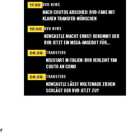
BVB NEWS
11:30
NACH COUTOS ABSCHIED: BVB-FANS MIT
KLAREN TRANSFER-WÜNSCHEN
BVB NEWS
10:00
NEWCASTLE MACHT ERNST: BEKOMMT DER
BVB JETZT EIN MEGA-ANGEBOT FÜR
NMECHA?
TRANSFERS
06.08.
NEUSTART IN ITALIEN: BVB VERLEIHT YAN
COUTO AN COMO
TRANSFERS
06.08.
NEWCASTLE LÄSST WOLTEMADE ZIEHEN:
SCHLÄGT DER BVB JETZT ZU?
er