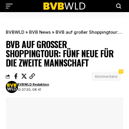
BVBWLD
»
BVB News
»
BVB auf großer Shoppingtour: Fünf Neue für die Zweite Mannschaft
BVB AUF GROSSER S
HOPPINGTOUR: FÜNF NEUE FÜR D
IE ZWEITE MANNSCHAFT
0
Kommentare
BVBWLD Redaktion
10.07.20, 08:41